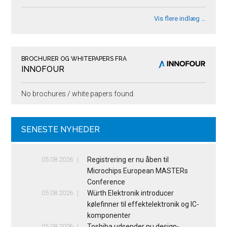
Vis flere indlæg …
BROCHURER OG WHITEPAPERS FRA
INNOFOUR
No brochures / white papers found.
SENESTE NYHEDER
05.08.2026
Registrering er nu åben til
Microchips European MASTERs
Conference
05.08.2026
Würth Elektronik introducer
kølefinner til effektelektronik og IC-
komponenter
05.08.2026
Toshiba udsender nu design-