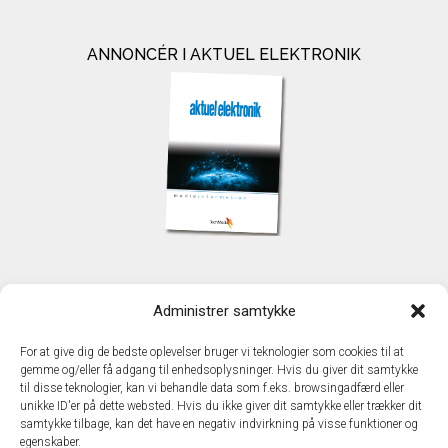
ANNONCÉR I AKTUEL ELEKTRONIK
KONTAKT
Administrer samtykke
TechMedia A/S
Naverland 35
For at give dig de bedste oplevelser bruger vi teknologier som cookies til at
DK - 2600 Glostrup
gemme og/eller få adgang til enhedsoplysninger. Hvis du giver dit samtykke
www.techmedia.dk
til disse teknologier, kan vi behandle data som f.eks. browsingadfærd eller
Telefon: +45 43 24 26 28
unikke ID'er på dette websted. Hvis du ikke giver dit samtykke eller trækker dit
samtykke tilbage, kan det have en negativ indvirkning på visse funktioner og
E-mail:
info@techmedia.dk
egenskaber.