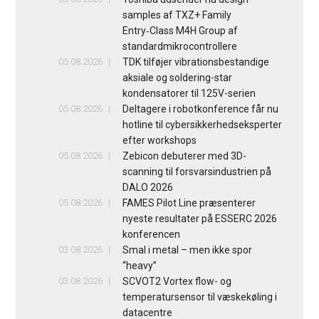
samples af TXZ+ Family
Entry‑Class M4H Group af
standardmikrocontrollere
05.08.2026
TDK tilføjer vibrationsbestandige
aksiale og soldering-star
kondensatorer til 125V-serien
05.08.2026
Deltagere i robotkonference får nu
hotline til cybersikkerhedseksperter
efter workshops
05.08.2026
Zebicon debuterer med 3D-
scanning til forsvarsindustrien på
DALO 2026
05.08.2026
FAMES Pilot Line præsenterer
nyeste resultater på ESSERC 2026
konferencen
03.08.2026
Smal i metal – men ikke spor
“heavy”
03.08.2026
SCVOT2 Vortex flow- og
temperatursensor til væskekøling i
datacentre