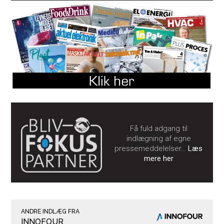
Få fuld adgang til
indlægning af egne
pressemeddelelser…
Læs
mere her
ANDRE INDLÆG FRA
INNOFOUR