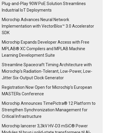
Plug-and-Play 90W PoE Solution Streamlines
Industrial IoT Deployments
Microchip Advances Neural Network
Implementation with VectorBlox™ 3.0 Accelerator
SDK
Microchip Expands Developer Access with Free
MPLAB® XC Compilers and MPLAB Machine
Learning Development Suite
Streamline Spacecraft Timing Architecture with
Microchip’s Radiation-Tolerant, Low-Power, Low-
Jitter Six-Output Clock Generator
Registration Now Open for Microchip’s European
MASTERs Conference
Microchip Announces TimePictra® 12 Platform to
Strengthen Synchronization Management for
Critical Infrastructure
Microchip lancerer 3,3kV HV‑D3 mSiC® Power
Modules til brug i solid-state transformere til AI-