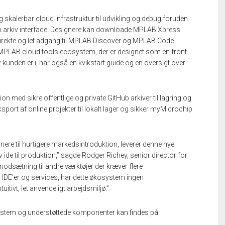
 skalerbar cloud infrastruktur til udvikling og debug foruden
b arkiv interface. Designere kan downloade MPLAB Xpress
. Direkte og let adgang til MPLAB Discover og MPLAB Code
 MPLAB cloud tools ecosystem, der er designet som en front
w kunden er i, har også en kvikstart guide og en oversigt over
ion med sikre offentlige og private GitHub arkiver til lagring og
port af online projekter til lokalt lager og sikker myMicrochip
nere til hurtigere markedsintroduktion, leverer denne nye
iv ide til produktion,” sagde Rodger Richey, senior director for
dsætning til andre værktøjer der kræver flere
 IDE’er og services, har dette økosystem ingen
itivt, let anvendeligt arbejdsmiljø.”
stem og understøttede komponenter kan findes på