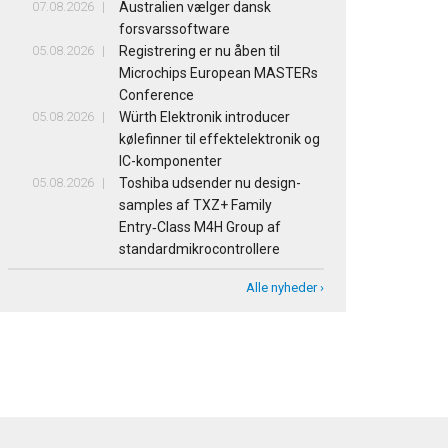
07.08.2026
Australien vælger dansk
forsvarssoftware
05.08.2026
Registrering er nu åben til
Microchips European MASTERs
Conference
05.08.2026
Würth Elektronik introducer
kølefinner til effektelektronik og
IC-komponenter
05.08.2026
Toshiba udsender nu design-
samples af TXZ+ Family
Entry‑Class M4H Group af
standardmikrocontrollere
Alle nyheder ›