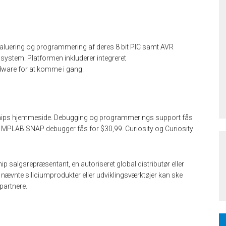
evaluering og programmering af deres 8 bit PIC samt AVR
ystem. Platformen inkluderer integreret
dware for at komme i gang.
hips hjemmeside. Debugging og programmerings support fås
s MPLAB SNAP debugger fås for $30,99. Curiosity og Curiosity
p salgsrepræsentant, en autoriseret global distributør eller
i nævnte siliciumprodukter eller udviklingsværktøjer kan ske
partnere.