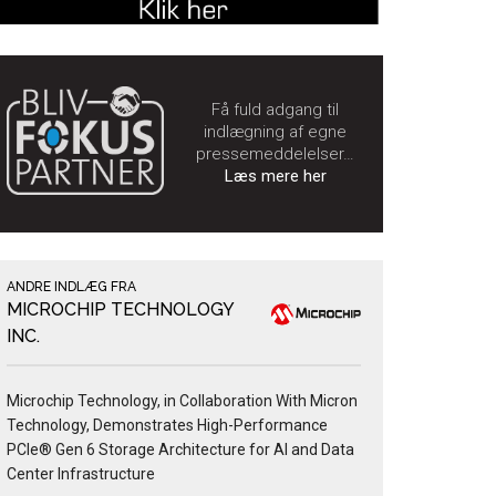
Få fuld adgang til
indlægning af egne
pressemeddelelser…
Læs mere her
ANDRE INDLÆG FRA
MICROCHIP TECHNOLOGY
INC.
Microchip Technology, in Collaboration With Micron
Technology, Demonstrates High-Performance
PCIe® Gen 6 Storage Architecture for AI and Data
Center Infrastructure