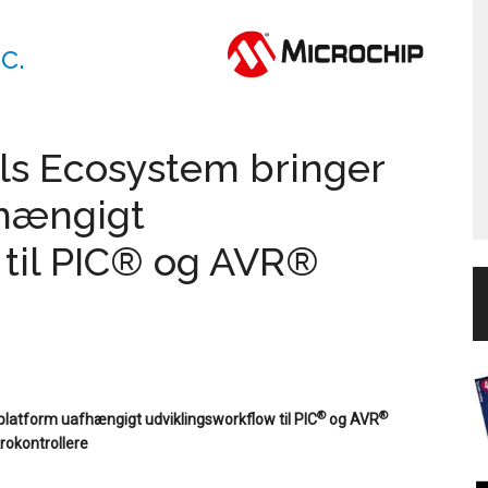
c.
s Ecosystem bringer
fhængigt
 til PIC® og AVR®
®
®
platform uafhængigt udviklingsworkflow til PIC
og AVR
rokontrollere