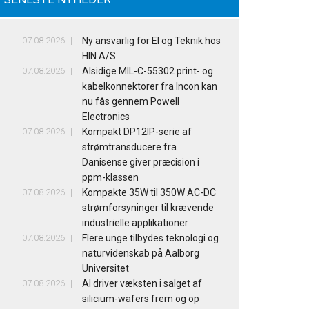
07.08.2026
Ny ansvarlig for El og Teknik hos
HIN A/S
07.08.2026
Alsidige MIL-C-55302 print- og
kabelkonnektorer fra Incon kan
nu fås gennem Powell
Electronics
07.08.2026
Kompakt DP12IP-serie af
strømtransducere fra
Danisense giver præcision i
ppm-klassen
07.08.2026
Kompakte 35W til 350W AC-DC
strømforsyninger til krævende
industrielle applikationer
07.08.2026
Flere unge tilbydes teknologi og
naturvidenskab på Aalborg
Universitet
07.08.2026
AI driver væksten i salget af
silicium-wafers frem og op