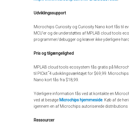
Udviklingssupport
Microchips Curiosity og Curiosity Nano kort fås til 
MCU’er og de understøttes af MPLAB cloud tools ecos
programmer/debugger og kræver ikke yderligere har
Pris og tilgængelighed
MPLAB cloud tools ecosystem fås gratis på Microc
™
til PICkit
4 udviklingsværktøjet for $69,99. Microchip
Nano kort fås fra $18,99.
Yderligere information fås ved at kontakte en Microchi
ved at besøge
Microchips hjemmeside
. Køb af de her
igennem en af Microchips autoriserede distributions 
Ressourcer