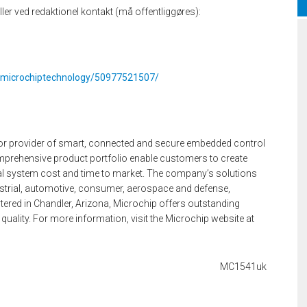
eller ved redaktionel kontakt (må offentliggøres):
s/microchiptechnology/50977521507/
or provider of smart, connected and secure embedded control
mprehensive product portfolio enable customers to create
tal system cost and time to market. The company’s solutions
trial, automotive, consumer, aerospace and defense,
ed in Chandler, Arizona, Microchip offers outstanding
quality. For more information, visit the Microchip website at
MC1541uk