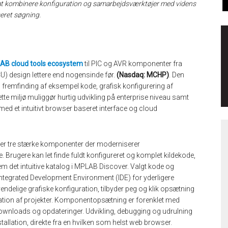
at kombinere konfiguration og samarbejdsværktøjer med videns
eret søgning.
AB cloud tools ecosystem
til PIC og AVR komponenter fra
U) design lettere end nogensinde før.
(Nasdaq: MCHP)
. Den
, fremfinding af eksempel kode, grafisk konfigurering af
ette miljø muliggør hurtig udvikling på enterprise niveau samt
 med et intuitivt browser baseret interface og cloud
r tre stærke komponenter der moderniserer
 Brugere kan let finde fuldt konfigureret og komplet kildekode,
m det intuitive katalog i MPLAB Discover. Valgt kode og
tegrated Development Environment (IDE) for yderligere
ndelige grafiske konfiguration, tilbyder peg og klik opsætning
ation af projekter. Komponentopsætning er forenklet med
ownloads og opdateringer. Udvikling, debugging og udrulning
tallation, direkte fra en hvilken som helst web browser.