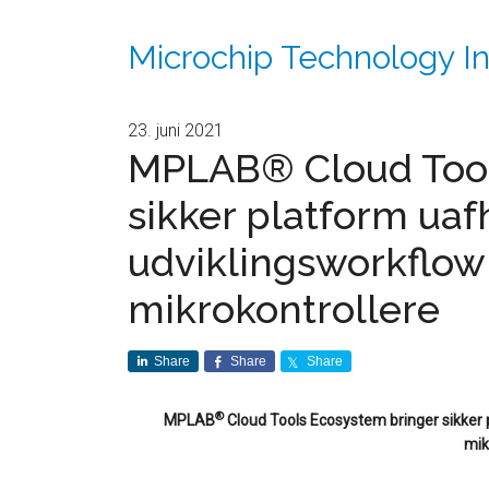
Microchip Technology In
23. juni 2021
MPLAB® Cloud Tool
sikker platform ua
udviklingsworkflow
mikrokontrollere
Share
Share
Share
®
MPLAB
Cloud Tools Ecosystem bringer sikker 
mik