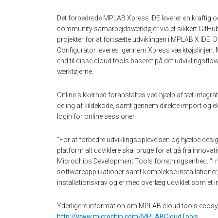
Det forbedrede MPLAB Xpress IDE leverer en kraftig og
community samarbejdsværktøjer via et sikkert GitHu
projekter for at fortsætte udviklingen i MPLAB X IDE
Configurator leveres igennem Xpress værktøjslinjen.
end til disse cloud tools baseret på det udviklingsflo
værktøjerne.
Online sikkerhed foranstaltes ved hjælp af tæt integrat
deling af kildekode, samt gennem direkte import og eks
login for online sessioner.
“For at forbedre udviklingsoplevelsen og hjælpe desig
platform alt udviklere skal bruge for at gå fra innovat
Microchips Development Tools forretningsenhed. “I mo
softwareapplikationer samt komplekse installationer,
installationskrav og er med overlæg udviklet som et intu
Yderligere information om MPLAB cloud tools ecosy
http://www.microchip.com/MPLABCloudTools
.