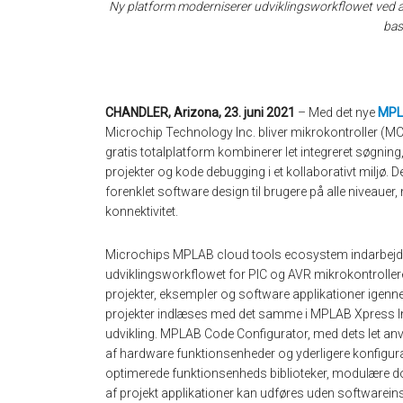
Ny platform moderniserer udviklingsworkflowet ved 
bas
CHANDLER, Arizona, 23. juni 2021
– Med det nye
MPL
Microchip Technology Inc. bliver mikrokontroller (MC
gratis totalplatform kombinerer let integreret søgning
projekter og kode debugging i et kollaborativt miljø. D
forenklet software design til brugere på alle niveauer,
konnektivitet.
Microchips MPLAB cloud tools ecosystem indarbejde
udviklingsworkflowet for PIC og AVR mikrokontrollere.
projekter, eksempler og software applikationer igenne
projekter indlæses med det samme i MPLAB Xpress In
udvikling. MPLAB Code Configurator, med dets let anve
af hardware funktionsenheder og yderligere konfigur
optimerede funktionsenheds biblioteker, modulære d
af projekt applikationer kan udføres uden softwareins