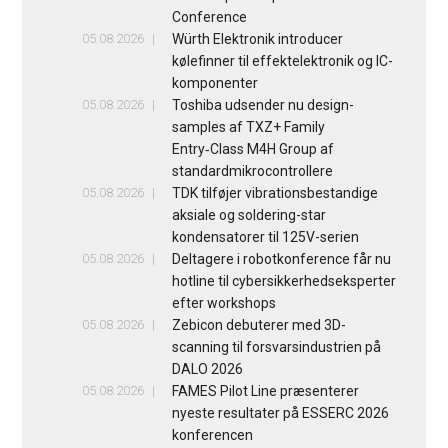
Conference
05.08.2026
Würth Elektronik introducer
kølefinner til effektelektronik og IC-
komponenter
05.08.2026
Toshiba udsender nu design-
samples af TXZ+ Family
Entry‑Class M4H Group af
standardmikrocontrollere
05.08.2026
TDK tilføjer vibrationsbestandige
aksiale og soldering-star
kondensatorer til 125V-serien
05.08.2026
Deltagere i robotkonference får nu
hotline til cybersikkerhedseksperter
efter workshops
05.08.2026
Zebicon debuterer med 3D-
scanning til forsvarsindustrien på
DALO 2026
05.08.2026
FAMES Pilot Line præsenterer
nyeste resultater på ESSERC 2026
konferencen