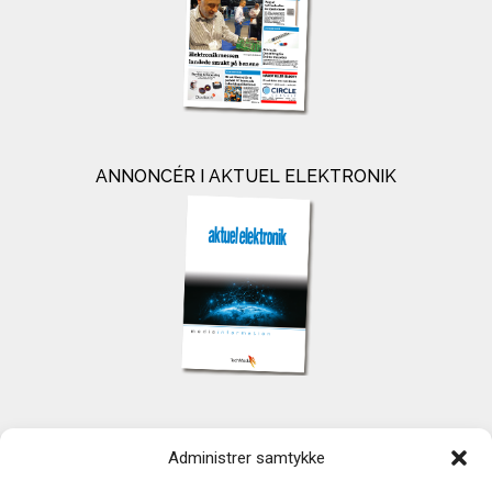
ANNONCÉR I AKTUEL ELEKTRONIK
KONTAKT
Administrer samtykke
TechMedia A/S
Naverland 35