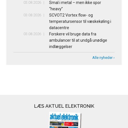
03.08.2026
Smal i metal – men ikke spor
“heavy”
03.08.2026
SCVOT2 Vortex flow- og
temperatursensor til væskekøling i
datacentre
03.08.2026
Forskere vil bruge data fra
ambulancer til at undgå unødige
indlæggelser
Alle nyheder ›
LÆS AKTUEL ELEKTRONIK