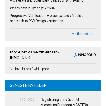
Accelerate and Scale Early Validation with Polarion
What’s new in HyperLynx 2604
Progressive Verification: A practical and effective
approach to PCB Design verification
Vis flere indlæg …
BROCHURER OG WHITEPAPERS FRA
INNOFOUR
No brochures / white papers found.
SENESTE NYHEDER
05.08.2026
Registrering er nu åben til
Microchips European MASTERs