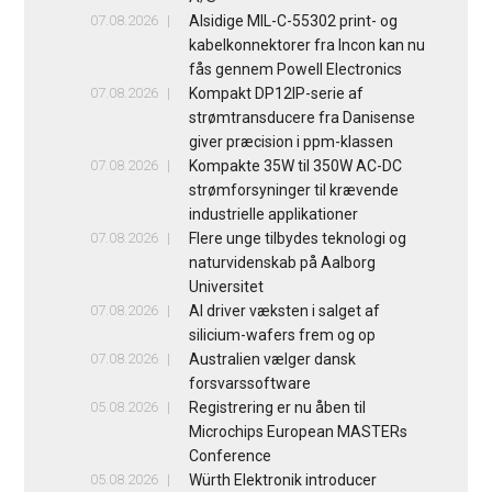
07.08.2026
Alsidige MIL-C-55302 print- og
kabelkonnektorer fra Incon kan nu
fås gennem Powell Electronics
07.08.2026
Kompakt DP12IP-serie af
strømtransducere fra Danisense
giver præcision i ppm-klassen
07.08.2026
Kompakte 35W til 350W AC-DC
strømforsyninger til krævende
industrielle applikationer
07.08.2026
Flere unge tilbydes teknologi og
naturvidenskab på Aalborg
Universitet
07.08.2026
AI driver væksten i salget af
silicium-wafers frem og op
07.08.2026
Australien vælger dansk
forsvarssoftware
05.08.2026
Registrering er nu åben til
Microchips European MASTERs
Conference
05.08.2026
Würth Elektronik introducer