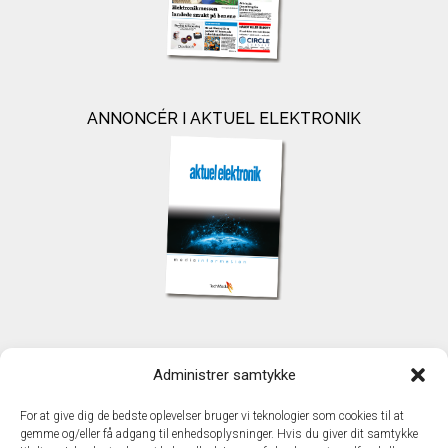
ANNONCÉR I AKTUEL ELEKTRONIK
KONTAKT
Administrer samtykke
TechMedia A/S
Naverland 35
For at give dig de bedste oplevelser bruger vi teknologier som cookies til at
DK - 2600 Glostrup
gemme og/eller få adgang til enhedsoplysninger. Hvis du giver dit samtykke
www.techmedia.dk