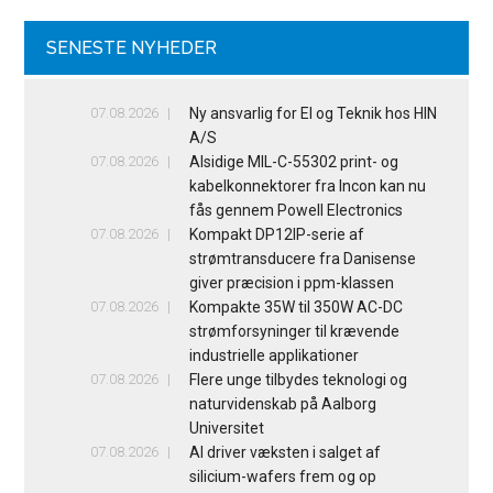
SENESTE NYHEDER
07.08.2026
Ny ansvarlig for El og Teknik hos HIN
A/S
07.08.2026
Alsidige MIL-C-55302 print- og
kabelkonnektorer fra Incon kan nu
fås gennem Powell Electronics
07.08.2026
Kompakt DP12IP-serie af
strømtransducere fra Danisense
giver præcision i ppm-klassen
07.08.2026
Kompakte 35W til 350W AC-DC
strømforsyninger til krævende
industrielle applikationer
07.08.2026
Flere unge tilbydes teknologi og
naturvidenskab på Aalborg
Universitet
07.08.2026
AI driver væksten i salget af
silicium-wafers frem og op