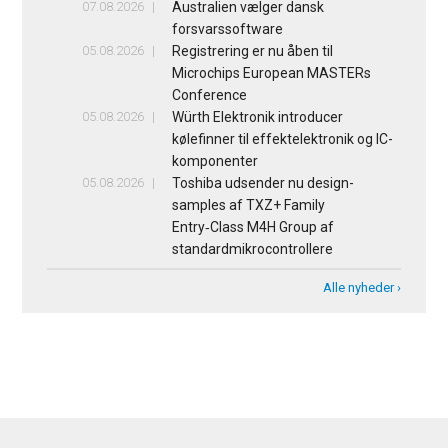
07.08.2026
Australien vælger dansk
forsvarssoftware
05.08.2026
Registrering er nu åben til
Microchips European MASTERs
Conference
05.08.2026
Würth Elektronik introducer
kølefinner til effektelektronik og IC-
komponenter
05.08.2026
Toshiba udsender nu design-
samples af TXZ+ Family
Entry‑Class M4H Group af
standardmikrocontrollere
Alle nyheder ›