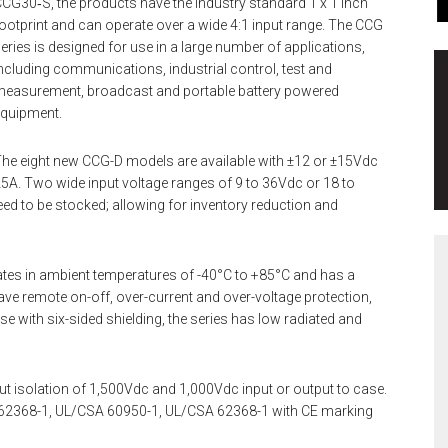
CG30‑S, the products have the industry standard 1 x 1 inch
ootprint and can operate over a wide 4:1 input range. The CCG
eries is designed for use in a large number of applications,
ncluding communications, industrial control, test and
easurement, broadcast and portable battery powered
quipment.
he eight new CCG-D models are available with ±12 or ±15Vdc
25A. Two wide input voltage ranges of 9 to 36Vdc or 18 to
d to be stocked; allowing for inventory reduction and
rates in ambient temperatures of -40°C to +85°C and has a
e remote on-off, over-current and over-voltage protection,
se with six-sided shielding, the series has low radiated and
tput isolation of 1,500Vdc and 1,000Vdc input or output to case.
EN 62368-1, UL/CSA 60950-1, UL/CSA 62368-1 with CE marking