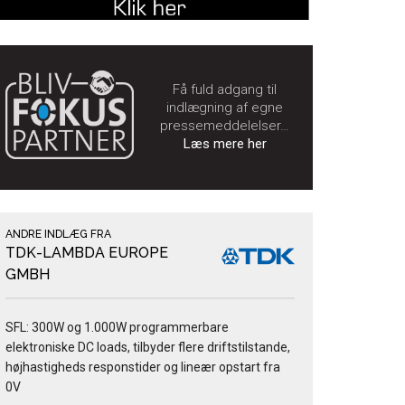
Få fuld adgang til
indlægning af egne
pressemeddelelser…
Læs mere her
ANDRE INDLÆG FRA
TDK-LAMBDA EUROPE
GMBH
SFL: 300W og 1.000W programmerbare
elektroniske DC loads, tilbyder flere driftstilstande,
højhastigheds responstider og lineær opstart fra
0V