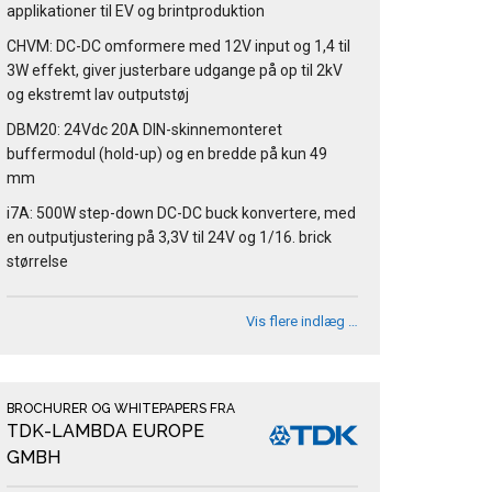
applikationer til EV og brintproduktion
CHVM: DC-DC omformere med 12V input og 1,4 til
3W effekt, giver justerbare udgange på op til 2kV
og ekstremt lav outputstøj
DBM20: 24Vdc 20A DIN-skinnemonteret
buffermodul (hold-up) og en bredde på kun 49
mm
i7A: 500W step-down DC-DC buck konvertere, med
en outputjustering på 3,3V til 24V og 1/16. brick
størrelse
Vis flere indlæg …
BROCHURER OG WHITEPAPERS FRA
TDK-LAMBDA EUROPE
GMBH