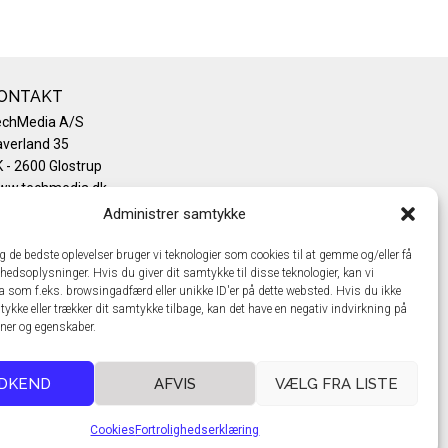
ONTAKT
echMedia A/S
verland 35
 - 2600 Glostrup
ww.techmedia.dk
lefon: +45 43 24 26 28
Administrer samtykke
mail:
info@techmedia.dk
ivatlivspolitik
ig de bedste oplevelser bruger vi teknologier som cookies til at gemme og/eller få
hedsoplysninger. Hvis du giver dit samtykke til disse teknologier, kan vi
okiepolitik
a som f.eks. browsingadfærd eller unikke ID'er på dette websted. Hvis du ikke
tykke eller trækker dit samtykke tilbage, kan det have en negativ indvirkning på
oner og egenskaber.
DKEND
AFVIS
VÆLG FRA LISTE
Cookies
Fortrolighedserklæring