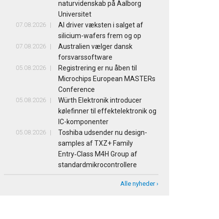
naturvidenskab på Aalborg
Universitet
07.08.2026
AI driver væksten i salget af
silicium-wafers frem og op
07.08.2026
Australien vælger dansk
forsvarssoftware
05.08.2026
Registrering er nu åben til
Microchips European MASTERs
Conference
05.08.2026
Würth Elektronik introducer
kølefinner til effektelektronik og
IC-komponenter
05.08.2026
Toshiba udsender nu design-
samples af TXZ+ Family
Entry‑Class M4H Group af
standardmikrocontrollere
Alle nyheder ›