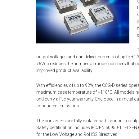
C
f
s
i
m
e
T
output voltages and can deliver currents of up to ±1.
76Vdc reduces the number of model numbers that nee
improved product availability.
With efficiencies of up to 92%, the CCG-D series ope
maximum case temperature of +110°C. All models hav
and carry a five-year warranty. Enclosed in a metal ca
conducted emissions.
The converters are fully isolated with an input to ou
Safety certification includes IEC/EN 60950-1, IEC/
for the Low Voltage and RoHS2 Directives.