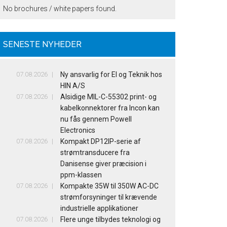
No brochures / white papers found.
SENESTE NYHEDER
07.08.2026
Ny ansvarlig for El og Teknik hos
HIN A/S
07.08.2026
Alsidige MIL-C-55302 print- og
kabelkonnektorer fra Incon kan
nu fås gennem Powell
Electronics
07.08.2026
Kompakt DP12IP-serie af
strømtransducere fra
Danisense giver præcision i
ppm-klassen
07.08.2026
Kompakte 35W til 350W AC-DC
strømforsyninger til krævende
industrielle applikationer
07.08.2026
Flere unge tilbydes teknologi og