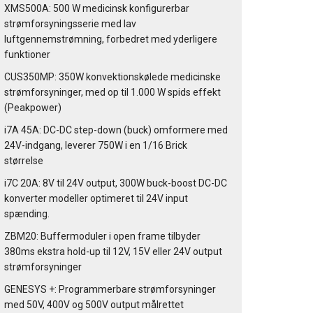
XMS500A: 500 W medicinsk konfigurerbar
strømforsyningsserie med lav
luftgennemstrømning, forbedret med yderligere
funktioner
CUS350MP: 350W konvektionskølede medicinske
strømforsyninger, med op til 1.000 W spids effekt
(Peakpower)
i7A 45A: DC-DC step-down (buck) omformere med
24V-indgang, leverer 750W i en 1/16 Brick
størrelse
i7C 20A: 8V til 24V output, 300W buck-boost DC-DC
konverter modeller optimeret til 24V input
spænding.
ZBM20: Buffermoduler i open frame tilbyder
380ms ekstra hold-up til 12V, 15V eller 24V output
strømforsyninger
GENESYS +: Programmerbare strømforsyninger
med 50V, 400V og 500V output målrettet