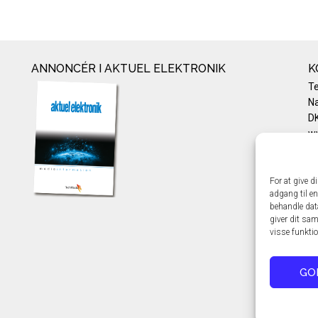
ANNONCÉR I AKTUEL ELEKTRONIK
K
T
Na
DK
w
Te
E-
Pr
For at give d
adgang til en
Co
behandle dat
giver dit sam
visse funkti
GO