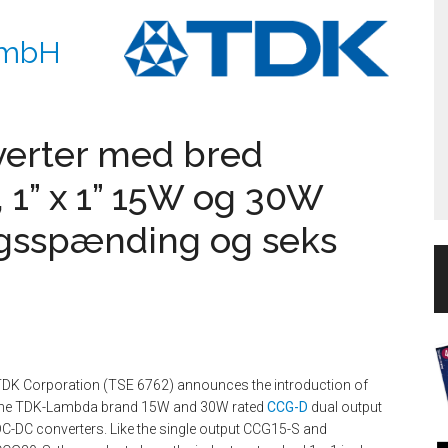
GmbH
erter med bred
1” x 1” 15W og 30W
gsspænding og seks
DK Corporation (TSE 6762) announces the introduction of
the TDK-Lambda brand 15W and 30W rated
CCG-D
dual output
C-DC converters. Like the single output CCG15-S and