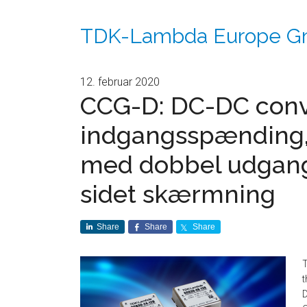
TDK-Lambda Europe 
12. februar 2020
CCG-D: DC-DC conv
indgangsspænding, 
med dobbel udgan
sidet skærmning
Share
Share
Share
T
D