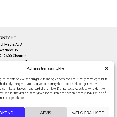
ONTAKT
echMedia A/S
verland 35
 - 2600 Glostrup
ww.techmedia.dk
lefon: +45 43 24 26 28
Administrer samtykke
mail:
info@techmedia.dk
ivatlivspolitik
ig de bedste oplevelser bruger vi teknologier som cookies til at gemme og/eller få
hedsoplysninger. Hvis du giver dit samtykke til disse teknologier, kan vi
okiepolitik
a som f.eks. browsingadfærd eller unikke ID'er på dette websted. Hvis du ikke
tykke eller trækker dit samtykke tilbage, kan det have en negativ indvirkning på
oner og egenskaber.
DKEND
AFVIS
VÆLG FRA LISTE