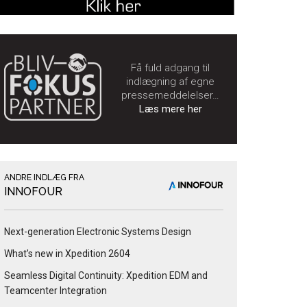
Få fuld adgang til
indlægning af egne
pressemeddelelser…
Læs mere her
ANDRE INDLÆG FRA
INNOFOUR
Next-generation Electronic Systems Design
What’s new in Xpedition 2604
Seamless Digital Continuity: Xpedition EDM and
Teamcenter Integration