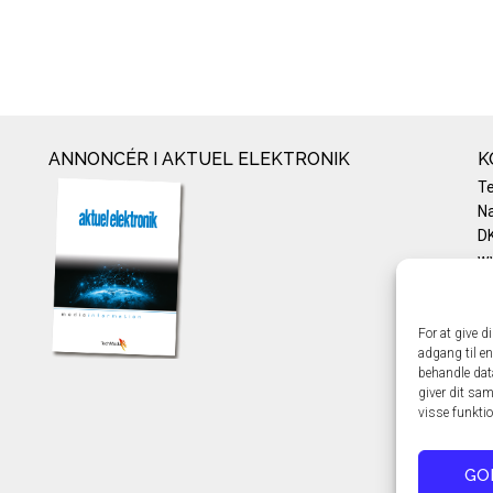
ANNONCÉR I AKTUEL ELEKTRONIK
K
T
Na
DK
w
Te
E-
Pr
For at give d
adgang til en
Co
behandle dat
giver dit sam
visse funkti
GO