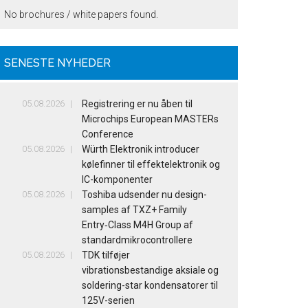
No brochures / white papers found.
SENESTE NYHEDER
05.08.2026
Registrering er nu åben til
Microchips European MASTERs
Conference
05.08.2026
Würth Elektronik introducer
kølefinner til effektelektronik og
IC-komponenter
05.08.2026
Toshiba udsender nu design-
samples af TXZ+ Family
Entry‑Class M4H Group af
standardmikrocontrollere
05.08.2026
TDK tilføjer
vibrationsbestandige aksiale og
soldering-star kondensatorer til
125V-serien