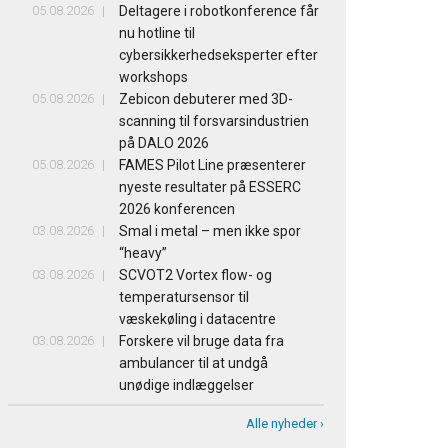
05.08.2026
Deltagere i robotkonference får
nu hotline til
cybersikkerhedseksperter efter
workshops
05.08.2026
Zebicon debuterer med 3D-
scanning til forsvarsindustrien
på DALO 2026
05.08.2026
FAMES Pilot Line præsenterer
nyeste resultater på ESSERC
2026 konferencen
03.08.2026
Smal i metal – men ikke spor
“heavy”
03.08.2026
SCVOT2 Vortex flow- og
temperatursensor til
væskekøling i datacentre
03.08.2026
Forskere vil bruge data fra
ambulancer til at undgå
unødige indlæggelser
Alle nyheder ›