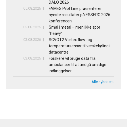
DALO 2026
05.08.2026
FAMES Pilot Line præsenterer
nyeste resultater på ESSERC 2026
konferencen
03.08.2026
Smal i metal – men ikke spor
“heavy”
03.08.2026
SCVOT2 Vortex flow- og
temperatursensor til væskekøling i
datacentre
03.08.2026
Forskere vil bruge data fra
ambulancer til at undgå unødige
indlæggelser
Alle nyheder ›