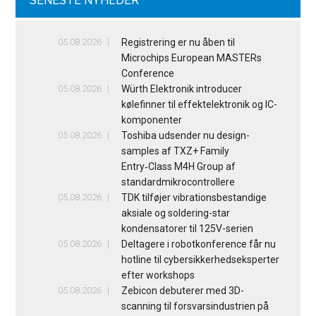
SENESTE NYHEDER
05.08.2026
Registrering er nu åben til
Microchips European MASTERs
Conference
05.08.2026
Würth Elektronik introducer
kølefinner til effektelektronik og IC-
komponenter
05.08.2026
Toshiba udsender nu design-
samples af TXZ+ Family
Entry‑Class M4H Group af
standardmikrocontrollere
05.08.2026
TDK tilføjer vibrationsbestandige
aksiale og soldering-star
kondensatorer til 125V-serien
05.08.2026
Deltagere i robotkonference får nu
hotline til cybersikkerhedseksperter
efter workshops
05.08.2026
Zebicon debuterer med 3D-
scanning til forsvarsindustrien på