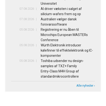
Universitet
07.08.2026
AI driver væksten i salget af
silicium-wafers frem og op
07.08.2026
Australien vælger dansk
forsvarssoftware
05.08.2026
Registrering er nu åben til
Microchips European MASTERs
Conference
05.08.2026
Würth Elektronik introducer
kølefinner til effektelektronik og IC-
komponenter
05.08.2026
Toshiba udsender nu design-
samples af TXZ+ Family
Entry‑Class M4H Group af
standardmikrocontrollere
Alle nyheder ›