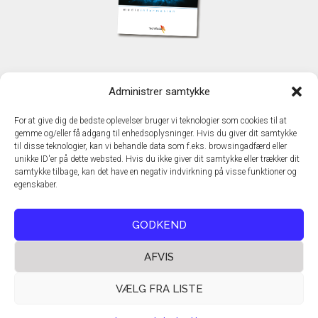
KONTAKT
Administrer samtykke
TechMedia A/S
Naverland 35
For at give dig de bedste oplevelser bruger vi teknologier som cookies til at
DK - 2600 Glostrup
gemme og/eller få adgang til enhedsoplysninger. Hvis du giver dit samtykke
www.techmedia.dk
til disse teknologier, kan vi behandle data som f.eks. browsingadfærd eller
Telefon: +45 43 24 26 28
unikke ID'er på dette websted. Hvis du ikke giver dit samtykke eller trækker dit
samtykke tilbage, kan det have en negativ indvirkning på visse funktioner og
E-mail:
info@techmedia.dk
egenskaber.
Privatlivspolitik
Cookiepolitik
GODKEND
AFVIS
VÆLG FRA LISTE