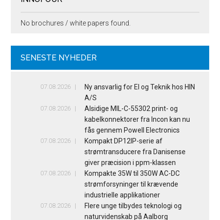
No brochures / white papers found.
SENESTE NYHEDER
07.08.2026
Ny ansvarlig for El og Teknik hos HIN
A/S
07.08.2026
Alsidige MIL-C-55302 print- og
kabelkonnektorer fra Incon kan nu
fås gennem Powell Electronics
07.08.2026
Kompakt DP12IP-serie af
strømtransducere fra Danisense
giver præcision i ppm-klassen
07.08.2026
Kompakte 35W til 350W AC-DC
strømforsyninger til krævende
industrielle applikationer
07.08.2026
Flere unge tilbydes teknologi og
naturvidenskab på Aalborg