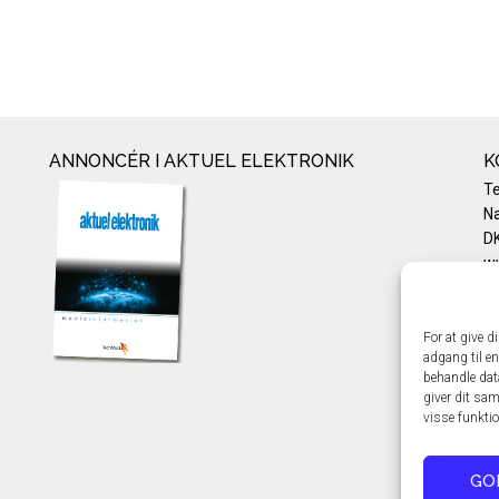
ANNONCÉR I AKTUEL ELEKTRONIK
K
T
Na
DK
w
Te
E-
Pr
For at give d
adgang til en
Co
behandle dat
giver dit sam
visse funkti
GO