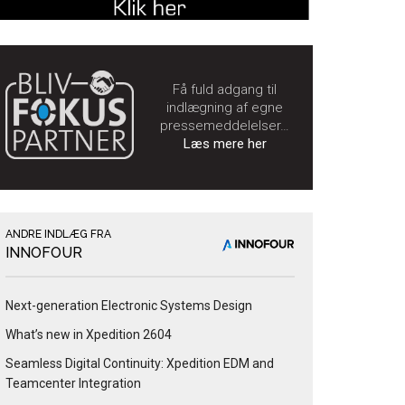
Få fuld adgang til
indlægning af egne
pressemeddelelser…
Læs mere her
ANDRE INDLÆG FRA
INNOFOUR
Next-generation Electronic Systems Design
What’s new in Xpedition 2604
Seamless Digital Continuity: Xpedition EDM and
Teamcenter Integration