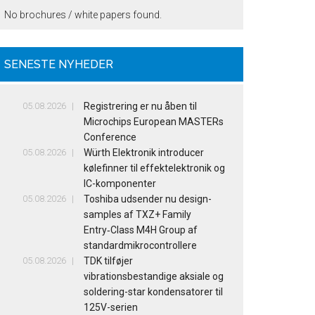
No brochures / white papers found.
SENESTE NYHEDER
05.08.2026
Registrering er nu åben til
Microchips European MASTERs
Conference
05.08.2026
Würth Elektronik introducer
kølefinner til effektelektronik og
IC-komponenter
05.08.2026
Toshiba udsender nu design-
samples af TXZ+ Family
Entry‑Class M4H Group af
standardmikrocontrollere
05.08.2026
TDK tilføjer
vibrationsbestandige aksiale og
soldering-star kondensatorer til
125V-serien