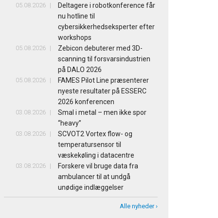
05.08.2026
Deltagere i robotkonference får
nu hotline til
cybersikkerhedseksperter efter
workshops
05.08.2026
Zebicon debuterer med 3D-
scanning til forsvarsindustrien
på DALO 2026
05.08.2026
FAMES Pilot Line præsenterer
nyeste resultater på ESSERC
2026 konferencen
03.08.2026
Smal i metal – men ikke spor
“heavy”
03.08.2026
SCVOT2 Vortex flow- og
temperatursensor til
væskekøling i datacentre
03.08.2026
Forskere vil bruge data fra
ambulancer til at undgå
unødige indlæggelser
Alle nyheder ›