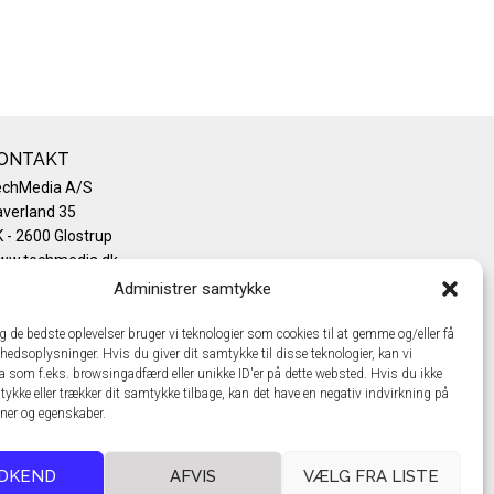
ONTAKT
echMedia A/S
verland 35
 - 2600 Glostrup
ww.techmedia.dk
lefon: +45 43 24 26 28
Administrer samtykke
mail:
info@techmedia.dk
ivatlivspolitik
ig de bedste oplevelser bruger vi teknologier som cookies til at gemme og/eller få
hedsoplysninger. Hvis du giver dit samtykke til disse teknologier, kan vi
okiepolitik
a som f.eks. browsingadfærd eller unikke ID'er på dette websted. Hvis du ikke
tykke eller trækker dit samtykke tilbage, kan det have en negativ indvirkning på
oner og egenskaber.
DKEND
AFVIS
VÆLG FRA LISTE