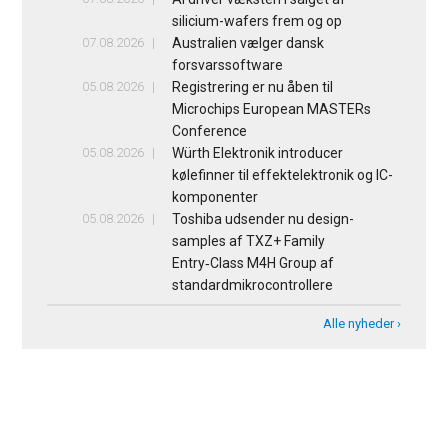
silicium-wafers frem og op
07.08.2026
Australien vælger dansk
forsvarssoftware
05.08.2026
Registrering er nu åben til
Microchips European MASTERs
Conference
05.08.2026
Würth Elektronik introducer
kølefinner til effektelektronik og IC-
komponenter
05.08.2026
Toshiba udsender nu design-
samples af TXZ+ Family
Entry‑Class M4H Group af
standardmikrocontrollere
Alle nyheder ›