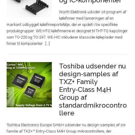
og IC-komponenter
Würth Elektronik udvider sit program af
kølefinner med lanceringen af en
markant udbygget kølefinneportefølje, der er opdelt i tre specifikke
produktgrupper: WE-HTO kølefinnerne er designet til THT-TO kapslinger
som TO-220 og TO-247. WE-HIC inkluderer klassiske køleplader med
finner til komponenter
Toshiba udsender nu
design-samples af
TXZ+ Family
Entry‑Class M4H
Group af
standardmikrocontro
llere
Toshiba Electronics Europe GmbH udsender nu design-samples af sin
familie af TXZ+™ Entry‑Class M4H Group mikrocontrollere, der