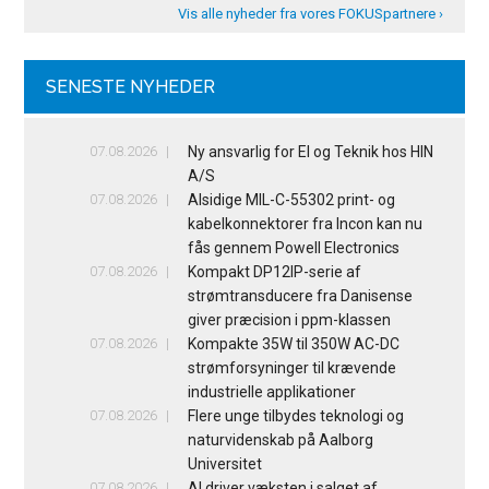
Vis alle nyheder fra vores FOKUSpartnere ›
SENESTE NYHEDER
07.08.2026
Ny ansvarlig for El og Teknik hos HIN
A/S
07.08.2026
Alsidige MIL-C-55302 print- og
kabelkonnektorer fra Incon kan nu
fås gennem Powell Electronics
07.08.2026
Kompakt DP12IP-serie af
strømtransducere fra Danisense
giver præcision i ppm-klassen
07.08.2026
Kompakte 35W til 350W AC-DC
strømforsyninger til krævende
industrielle applikationer
07.08.2026
Flere unge tilbydes teknologi og
naturvidenskab på Aalborg
Universitet
07.08.2026
AI driver væksten i salget af