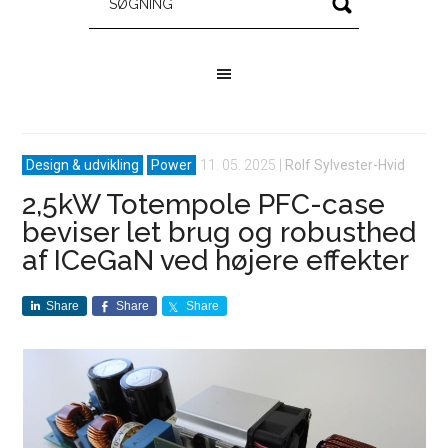
Design & udvikling
Power
11. 05. 2025
|
Rolf Sylvester-Hvid
2,5kW Totempole PFC-case
beviser let brug og robusthed
af ICeGaN ved højere effekter
Share
Share
Share