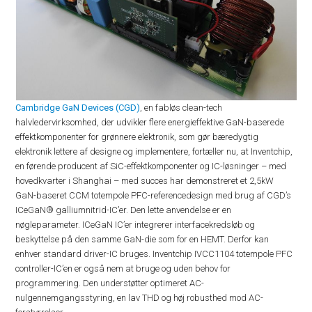
Cambridge GaN Devices (CGD)
, en fabløs clean-tech
halvledervirksomhed, der udvikler flere energieffektive GaN-baserede
effektkomponenter for grønnere elektronik, som gør bæredygtig
elektronik lettere af designe og implementere, fortæller nu, at Inventchip,
en førende producent af SiC-effektkomponenter og IC-løsninger – med
hovedkvarter i Shanghai – med succes har demonstreret et 2,5kW
GaN-baseret CCM totempole PFC-referencedesign med brug af CGD’s
ICeGaN® galliumnitrid-IC’er. Den lette anvendelse er en
nøgleparameter. ICeGaN IC’er integrerer interfacekredsløb og
beskyttelse på den samme GaN-die som for en HEMT. Derfor kan
enhver standard driver-IC bruges. Inventchip IVCC1104 totempole PFC
controller-IC’en er også nem at bruge og uden behov for
programmering. Den understøtter optimeret AC-
nulgennemgangsstyring, en lav THD og høj robusthed mod AC-