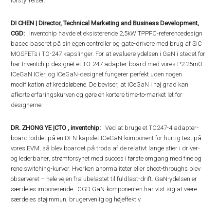
forstyrrelser.
DI CHEN | Director, Technical Marketing and Business Development,
CGD:
Inventchip havde et eksisterende 2,5kW TPPFC-referencedesign
based baseret på sin egen controller og gate-drivere med brug af SiC
MOSFETs i TO-247 kapslinger. For at evaluere ydelsen i GaN i stedet for
har Inventchip designet et TO-247 adapter-board med vores P2 25mΩ
ICeGaN IC’er, og ICeGaN-designet fungerer perfekt uden nogen
modifikation af kredsløbene. De beviser, at ICeGaN i høj grad kan
afkorte erfaringskurven og gøre en kortere time-to-market let for
designerne.
DR. ZHONG YE |CTO , inventchip:
Ved at bruge et TO247-4 adapter-
board loddet på en DFN-kapslet ICeGaN-komponent for hurtig test på
vores EVM, så blev boardet på trods af de relativt lange stier i driver-
og lederbaner, strømforsynet med succes i første omgang med fine og
rene switching-kurver. Hverken anormaliteter eller shoot-throughs blev
observeret – hele vejen fra ubelastet til fuldlast-drift. GaN-ydelsen er
særdeles imponerende. CGD GaN-komponenten har vist sig at være
særdeles støjimmun, brugervenlig og højeffektiv.