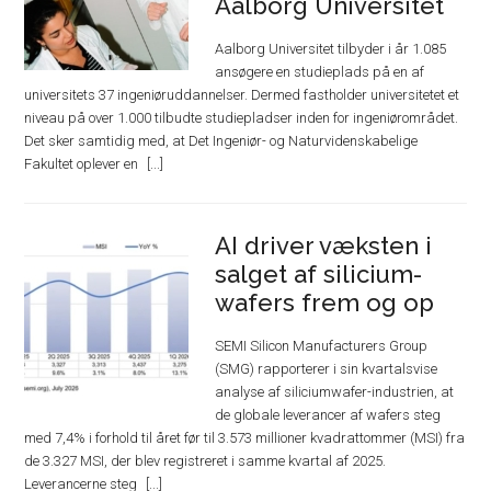
Aalborg Universitet
Aalborg Universitet tilbyder i år 1.085
ansøgere en studieplads på en af
universitets 37 ingeniøruddannelser. Dermed fastholder universitetet et
niveau på over 1.000 tilbudte studiepladser inden for ingeniørområdet.
Det sker samtidig med, at Det Ingeniør- og Naturvidenskabelige
Fakultet oplever en
AI driver væksten i
salget af silicium-
wafers frem og op
SEMI Silicon Manufacturers Group
(SMG) rapporterer i sin kvartalsvise
analyse af siliciumwafer-industrien, at
de globale leverancer af wafers steg
med 7,4% i forhold til året før til 3.573 millioner kvadrattommer (MSI) fra
de 3.327 MSI, der blev registreret i samme kvartal af 2025.
Leverancerne steg