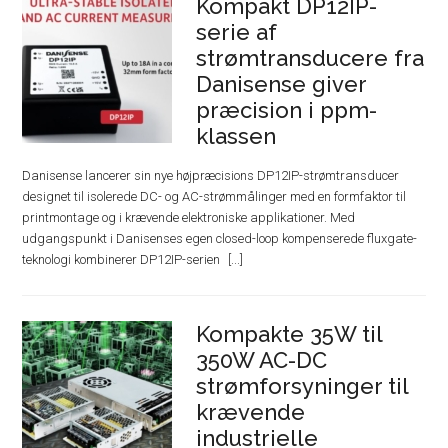
Kompakt DP12IP-
serie af
strømtransducere fra
Danisense giver
præcision i ppm-
klassen
Danisense lancerer sin nye højpræcisions DP12IP-strømtransducer
designet til isolerede DC- og AC-strømmålinger med en formfaktor til
printmontage og i krævende elektroniske applikationer. Med
udgangspunkt i Danisenses egen closed-loop kompenserede fluxgate-
teknologi kombinerer DP12IP-serien
Kompakte 35W til
350W AC-DC
strømforsyninger til
krævende
industrielle