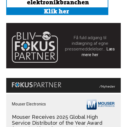
Få fuld adgang til
indlægning af egne
pressemeddelelser…
Læs
mere her
/Nyheder
Mouser Electronics
Mouser Receives 2025 Global High
Service Distributor of the Year Award