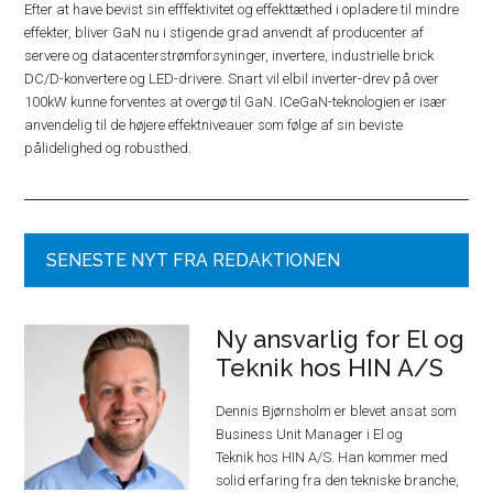
Efter at have bevist sin efffektivitet og effekttæthed i opladere til mindre
effekter, bliver GaN nu i stigende grad anvendt af producenter af
servere og datacenterstrømforsyninger, invertere, industrielle brick
DC/D-konvertere og LED-drivere. Snart vil elbil inverter-drev på over
100kW kunne forventes at overgø til GaN. ICeGaN-teknologien er især
anvendelig til de højere effektniveauer som følge af sin beviste
pålidelighed og robusthed.
SENESTE NYT FRA REDAKTIONEN
Ny ansvarlig for El og
Teknik hos HIN A/S
Dennis Bjørnsholm er blevet ansat som
Business Unit Manager i El og
Teknik hos HIN A/S. Han kommer med
solid erfaring fra den tekniske branche,